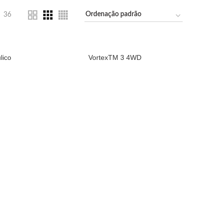
36
lico
VortexTM 3 4WD