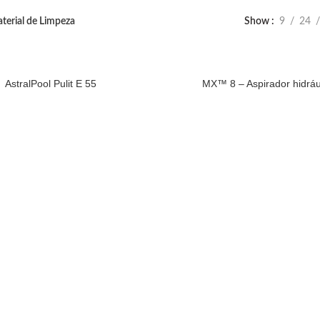
terial de Limpeza
Show
9
24
AstralPool Pulit E 55
MX™ 8 – Aspirador hidráu