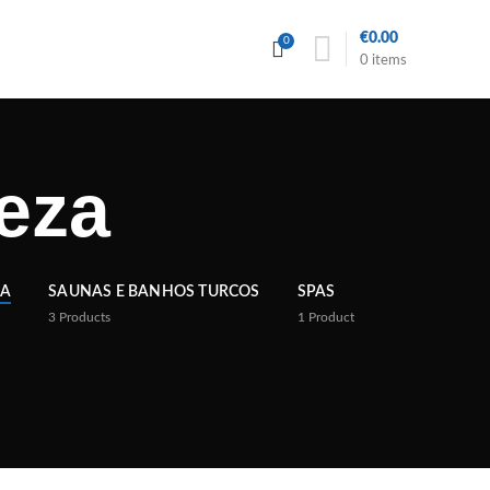
€
0.00
0
0
items
eza
ZA
SAUNAS E BANHOS TURCOS
SPAS
3
Products
1
Product