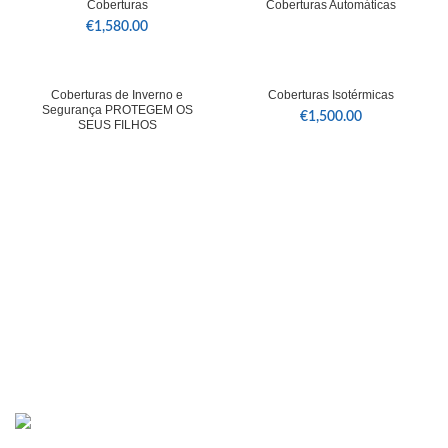
Coberturas
Coberturas Automáticas
€
1,580.00
Coberturas de Inverno e
Coberturas Isotérmicas
Segurança PROTEGEM OS
€
1,500.00
SEUS FILHOS
R. Dr. Joaquim Francisco Alves 15A, 2490-579 Ourém
249 545 449
geral@ouripiscinas.pt
ÚLTIMOS PRODUTOS
Coberturas