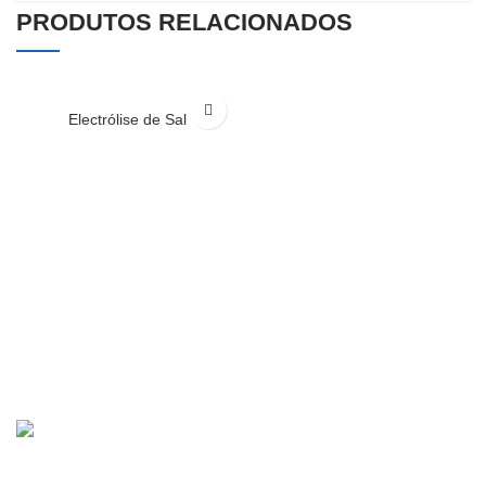
PRODUTOS RELACIONADOS
Electrólise de Sal
R. Dr. Joaquim Francisco Alves 15A, 2490-579 Ourém
249 545 449
geral@ouripiscinas.pt
ÚLTIMOS PRODUTOS
Coberturas
€
1,580.00