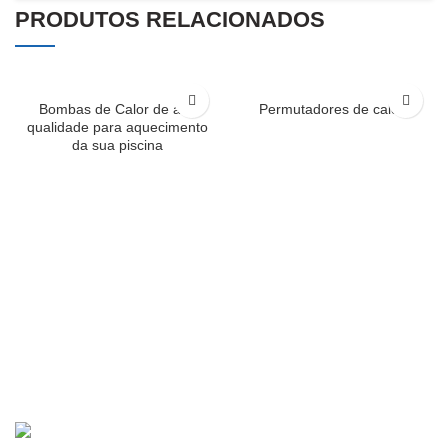
PRODUTOS RELACIONADOS
Bombas de Calor de alta
Permutadores de calor
qualidade para aquecimento
da sua piscina
R. Dr. Joaquim Francisco Alves 15A, 2490-579 Ourém
249 545 449
geral@ouripiscinas.pt
ÚLTIMOS PRODUTOS
Coberturas